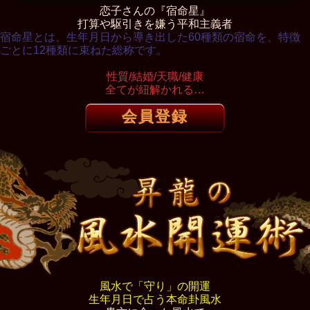
恋子さんの『宿命星』
打算や駆引きを嫌う平和主義者
宿命星とは、生年月日から導き出した60種類の宿命を、特徴
ごとに12種類に束ねた総称です。
性質/結婚/天職/健康
全てが紐解かれる…
会員登録
風水で「守り」の開運
生年月日で占う本命卦風水