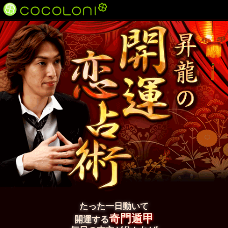
たった一日動いて
奇門遁甲
開運する