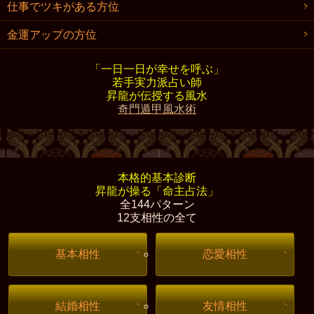
仕事でツキがある方位
金運アップの方位
「一日一日が幸せを呼ぶ」
若手実力派占い師
昇龍が伝授する風水
奇門遁甲風水術
本格的基本診断
昇龍が操る「命主占法」
全144パターン
12支相性の全て
基本相性
恋愛相性
結婚相性
友情相性