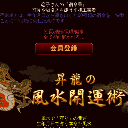
恋子さんの『宿命星』
打算や駆引きを嫌う平和主義者
宿命星とは、生年月日から導き出した60種類の宿命を、特徴
ごとに12種類に束ねた総称です。
性質/結婚/天職/健康
全てが紐解かれる…
会員登録
風水で「守り」の開運
生年月日で占う本命卦風水