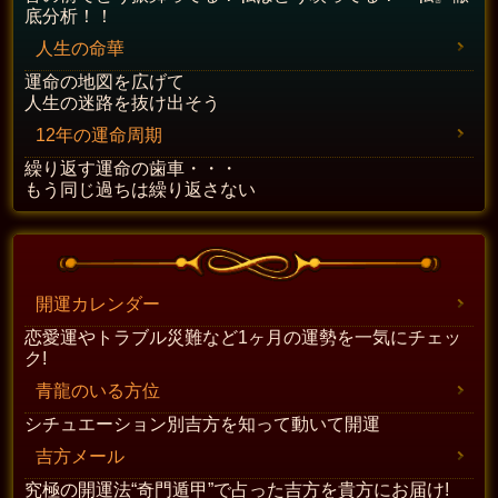
底分析！！
人生の命華
運命の地図を広げて
人生の迷路を抜け出そう
12年の運命周期
繰り返す運命の歯車・・・
もう同じ過ちは繰り返さない
開運カレンダー
恋愛運やトラブル災難など1ヶ月の運勢を一気にチェッ
ク!
青龍のいる方位
シチュエーション別吉方を知って動いて開運
吉方メール
究極の開運法“奇門遁甲”で占った吉方を貴方にお届け!